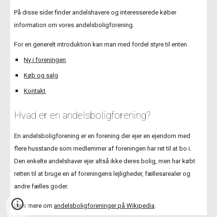
På disse sider finder andelshavere og interesserede køber 
information om vores andelsboligforening.
For en generelt introduktion kan man med fordel styre til enten
Ny i foreningen
Køb og salg
Kontakt
Hvad er en andelsboligforening?
En andelsboligforening er en forening der ejer en ejendom med 
flere husstande som medlemmer af foreningen har ret til at bo i. 
Den enkelte andelshaver ejer altså ikke deres bolig, men har købt 
retten til at bruge en af foreningens lejligheder, fællesarealer og 
andre fælles goder.
Læs mere om
andelsboligforeninger på Wikipedia
.